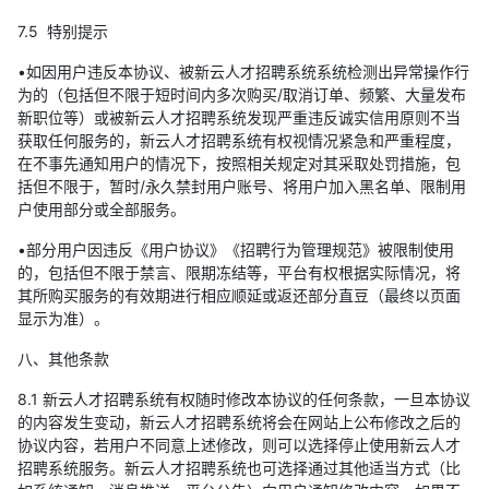
7.5 特别提示
•如因用户违反本协议、被新云人才招聘系统系统检测出异常操作行
为的（包括但不限于短时间内多次购买/取消订单、频繁、大量发布
新职位等）或被新云人才招聘系统发现严重违反诚实信用原则不当
获取任何服务的，新云人才招聘系统有权视情况紧急和严重程度，
在不事先通知用户的情况下，按照相关规定对其采取处罚措施，包
括但不限于，暂时/永久禁封用户账号、将用户加入黑名单、限制用
户使用部分或全部服务。
•部分用户因违反《用户协议》《招聘行为管理规范》被限制使用
的，包括但不限于禁言、限期冻结等，平台有权根据实际情况，将
其所购买服务的有效期进行相应顺延或返还部分直豆（最终以页面
显示为准）。
八、其他条款
8.1 新云人才招聘系统有权随时修改本协议的任何条款，一旦本协议
的内容发生变动，新云人才招聘系统将会在网站上公布修改之后的
协议内容，若用户不同意上述修改，则可以选择停止使用新云人才
招聘系统服务。新云人才招聘系统也可选择通过其他适当方式（比