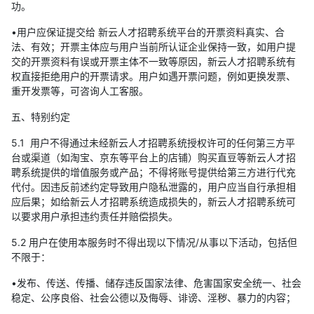
功。
•用户应保证提交给 新云人才招聘系统平台的开票资料真实、合
法、有效；开票主体应与用户当前所认证企业保持一致，如用户提
交的开票资料有误或开票主体不一致等原因，新云人才招聘系统有
权直接拒绝用户的开票请求。用户如遇开票问题，例如更换发票、
重开发票等，可咨询人工客服。
五、特别约定
5.1 用户不得通过未经新云人才招聘系统授权许可的任何第三方平
台或渠道（如淘宝、京东等平台上的店铺）购买直豆等新云人才招
聘系统提供的增值服务或产品；不得将账号提供给第三方进行代充
代付。因违反前述约定导致用户隐私泄露的，用户应当自行承担相
应后果；如给新云人才招聘系统造成损失的，新云人才招聘系统可
以要求用户承担违约责任并赔偿损失。
5.2 用户在使用本服务时不得出现以下情况/从事以下活动，包括但
不限于：
•发布、传送、传播、储存违反国家法律、危害国家安全统一、社会
稳定、公序良俗、社会公德以及侮辱、诽谤、淫秽、暴力的内容；