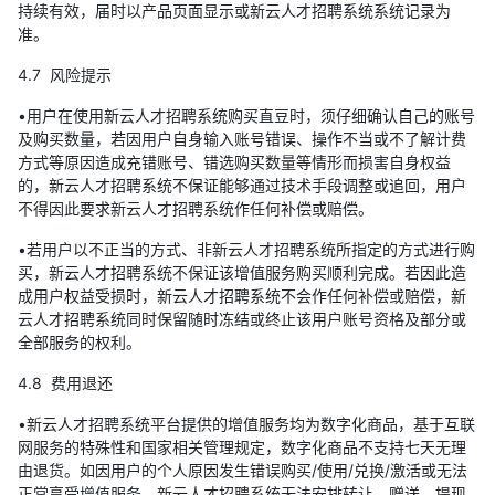
持续有效，届时以产品页面显示或新云人才招聘系统系统记录为
准。
4.7 风险提示
•用户在使用新云人才招聘系统购买直豆时，须仔细确认自己的账号
及购买数量，若因用户自身输入账号错误、操作不当或不了解计费
方式等原因造成充错账号、错选购买数量等情形而损害自身权益
的，新云人才招聘系统不保证能够通过技术手段调整或追回，用户
不得因此要求新云人才招聘系统作任何补偿或赔偿。
•若用户以不正当的方式、非新云人才招聘系统所指定的方式进行购
买，新云人才招聘系统不保证该增值服务购买顺利完成。若因此造
成用户权益受损时，新云人才招聘系统不会作任何补偿或赔偿，新
云人才招聘系统同时保留随时冻结或终止该用户账号资格及部分或
全部服务的权利。
4.8 费用退还
•新云人才招聘系统平台提供的增值服务均为数字化商品，基于互联
网服务的特殊性和国家相关管理规定，数字化商品不支持七天无理
由退货。如因用户的个人原因发生错误购买/使用/兑换/激活或无法
正常享受增值服务，新云人才招聘系统无法安排转让、赠送、提现