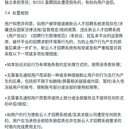
独立承担责任；BOSS 直聘因此遭受损失的，有权向用户追偿。
7.4 处置规则
用户知悉并同意，如用户被举报或被新云人才招聘系统发现存在/涉
嫌违反国家法律法规/监管规定/政府政策、违反新云人才招聘系统
《用户协议》《招聘行为管理规范》/本协议、扰乱本平台的运营秩
序、破坏平台的招聘求职环境等行为的，为防止用户行为产生的损
害后果进一步扩大，新云人才招聘系统有权视紧急和严重程度对其
采取以下一项或多项处理措施：
•如本协议对此行为有单独条款约定处理方式的，按照该条款处理；
•无需事先通知用户而采取一种或多种措施制止用户的行为及行为产
生的后果，包括但不限于如删除/屏蔽相关链接或内容、暂时/永久性
冻结用户的账号、限制账号部分或全部的使用权限等；
•无需事先通知用户而暂停或终止部分或全部服务且不提供任何形式
的补偿/赔偿；
•如用户的行为使新云人才招聘系统或/及其关联公司遭受任何损失
的，用户应当承担全部损失赔偿责任并在新云人才招聘系统要求的
时限内完成费用支付。