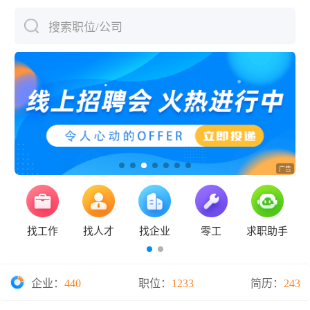
搜索职位/公司
下拉刷新
找工作
找人才
找企业
零工
求职助手
企业：
440
职位：
1233
简历：
243