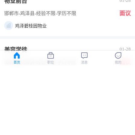
物业前台
01-28
面议
邯郸市-鸡泽县
-经验不限
-学历不限
鸡泽碧桂园物业
美容学徒
01-28
面议
邯郸市-鸡泽县
-经验不限
-学历不限
首页
职位
消息
我的
鸡泽雅乾美业
面点师
01-28
2400-3000元
邯郸市-鸡泽县
-经验不限
-学历不限
鸡泽谷开元八宝粥