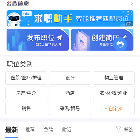
职位类别
医院/医疗/护理
设计
物业管理
房产/中介
酒店
农/林/牧/渔业
销售
采购/贸易
+ 自定义
最新
推荐
急聘
附近
筛选