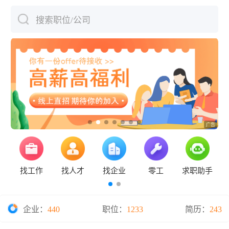
搜索职位/公司
下拉刷新
找工作
找人才
找企业
零工
求职助手
企业：
440
职位：
1233
简历：
243