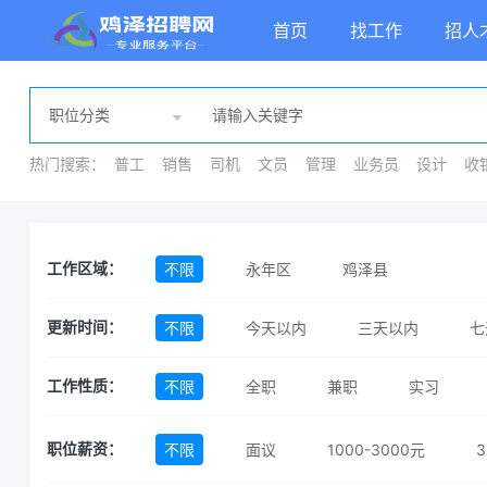
首页
找工作
招人
热门搜索：
普工
销售
司机
文员
管理
业务员
设计
收
不限
永年区
鸡泽县
工作区域：
不限
今天以内
三天以内
七
更新时间：
不限
全职
兼职
实习
工作性质：
不限
面议
1000-3000元
3
职位薪资：